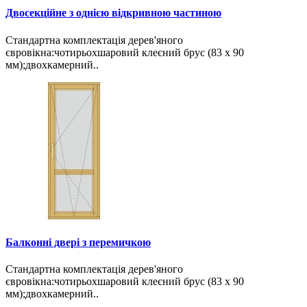
Двосекційне з однією відкривною частиною
Стандартна комплектація дерев'яного
євровікна:чотирьохшаровий клеєний брус (83 х 90
мм);двохкамерний..
Балконні двері з перемичкою
Стандартна комплектація дерев'яного
євровікна:чотирьохшаровий клеєний брус (83 х 90
мм);двохкамерний..