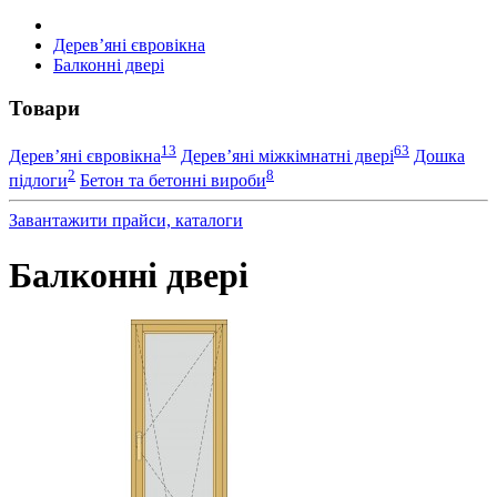
Дерев’яні євровікна
Балконні двері
Товари
13
63
Дерев’яні євровікна
Дерев’яні міжкімнатні двері
Дошка
2
8
підлоги
Бетон та бетонні вироби
Завантажити прайси, каталоги
Балконні двері