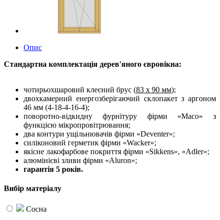
Опис
Стандартна комплектація дерев'яного євровікна:
чотирьохшаровий клеєний брус (
83 х 90 мм
);
двохкамерний енергозберігаючий склопакет з аргоном
46 мм (4-18-4-16-4);
поворотно-відкидну фурнітуру фірми «Maco» з
функцією мікропровітрювання;
два контури ущільнювачів фірми «Deventer»;
силіконовий герметик фірми «Wacker»;
якісне лакофарбове покриття фірми «Sikkens», «Adler»;
алюмінієві зливи фірми «Aluron»;
гарантія 5 років.
Вибір матеріалу
Сосна