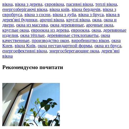
вікна
,
вікна з дерева
,
євровікна
,
пасивні вікна
,
теплі вікна
,
енергозберігаючі вікна
,
вікна київ
,
вікна бердичів
,
вікна з
євробруса
,
вікна з сосни
,
вікна з дуба
,
вікна з бруса
,
вікна в
дерев'яні будинки
,
арочні вікна
,
круглі вікна
,
окна
,
окна и
двери
,
окна из массива
,
окна деревянные
,
арочные окна
,
круглые окна
,
евроокна из дерева
,
евроокна
,
окна
,
деревянные
изделия
,
окна тёплые
,
деревянные стеклопакеты
,
окна
качественные
,
производство окон
,
виробництво вікон
,
окна
Киев
,
вікна Київ
,
окна нестандартной формы
,
окна из бруса
,
енергоефективні вікна
,
энергосберегающие окна
,
дерев’яні
вікна
Рекомендуємо почитати