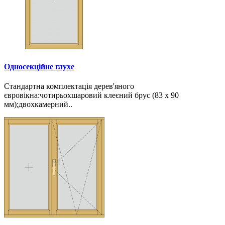
Односекційне глухе
Стандартна комплектація дерев'яного
євровікна:чотирьохшаровий клеєний брус (83 х 90
мм);двохкамерний..